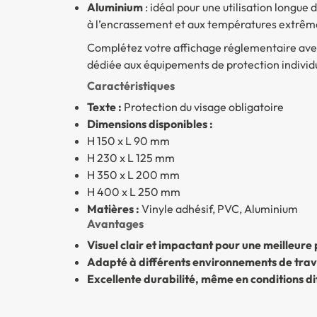
Aluminium
: idéal pour une utilisation longue
à l’encrassement et aux températures extrêm
Complétez votre affichage réglementaire a
dédiée aux équipements de protection individu
Caractéristiques
Texte :
Protection du visage obligatoire
Dimensions disponibles :
H 150 x L 90 mm
H 230 x L 125 mm
H 350 x L 200 mm
H 400 x L 250 mm
Matières :
Vinyle adhésif, PVC, Aluminium
Avantages
Visuel clair et impactant pour une meilleure
Adapté à différents environnements de trav
Excellente durabilité, même en conditions dif