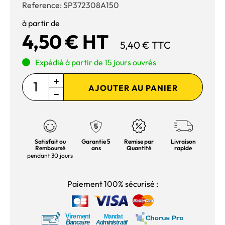
Reference:
SP372308A150
à partir de
4,50 € HT
5,40 € TTC
Expédié à partir de 15 jours ouvrés
AJOUTER AU PANIER
Satisfait ou
Garantie 5
Remise par
Livraison
Remboursé
ans
Quantité
rapide
pendant 30 jours
Paiement 100% sécurisé :