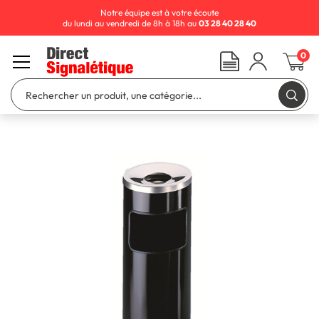
Notre équipe est à votre écoute
du lundi au vendredi de 8h à 18h au
03 28 40 28 40
0