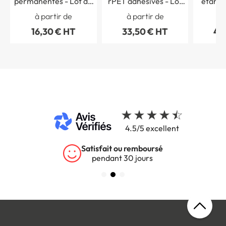
permanentes - Lot de
rPET adhésives - Lot
étanch
25
de 5
extér
à partir de
à partir de
à 
adhési
16,30 € HT
33,50 € HT
44
4.5/5 excellent
Satisfait ou remboursé
pendant 30 jours