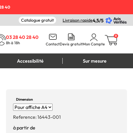
28 40
Catalogue gratuit
Livraison rapide
4,5/5
0
03 28 40 28 40
8h à 18h
Contact
Devis gratuit
Mon Compte
Accessibilité
Sur mesure
Dimension
Reference:
16443-001
à partir de