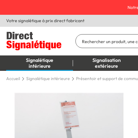
Notre
Votre signalétique à prix direct fabricant
Signalétique
Signalisation
intérieure
extérieure
Accueil
Signalétique intérieure
Présentoir et support de commu