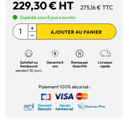
229,30 € HT
275,16 € TTC
Expédié sous 8 jours ouvrés
AJOUTER AU PANIER
Satisfait ou
Garantie 5
Remise par
Livraison
Remboursé
ans
Quantité
rapide
pendant 30 jours
Paiement 100% sécurisé :