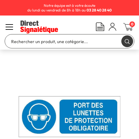
Notre équipe est à votre écoute
du lundi au vendredi de 8h à 18h au
03 28 40 28 40
0