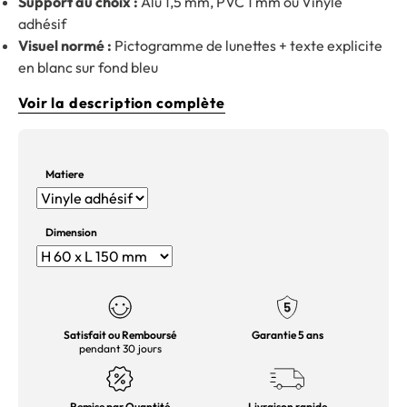
Support au choix :
Alu 1,5 mm, PVC 1 mm ou Vinyle
adhésif
Visuel normé :
Pictogramme de lunettes + texte explicite
en blanc sur fond bleu
Voir la description complète
Matiere
Dimension
Satisfait ou Remboursé
Garantie 5 ans
pendant 30 jours
Remise par Quantité
Livraison rapide