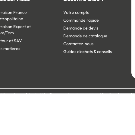
vraison France
Votre compte
tropolitaine
Commande rapide
vraison Export et
Demande de devis
om/Tom
Demande de catalogue
tour et SAV
Contactez-nous
s matières
Guides d'achats & conseils
litique de confidentialité
Personnaliser les cookies
Gestion des cooki
écurisé :
Site réservé aux professionnels