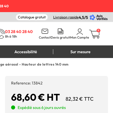
28 40
Catalogue gratuit
Livraison rapide
4,5/5
0
03 28 40 28 40
8h à 18h
Contact
Devis gratuit
Mon Compte
Accessibilité
Sur mesure
ge aérosol - Hauteur de lettres 140 mm
Reference:
13842
68,60 € HT
82,32 € TTC
Expédié sous 6 jours ouvrés