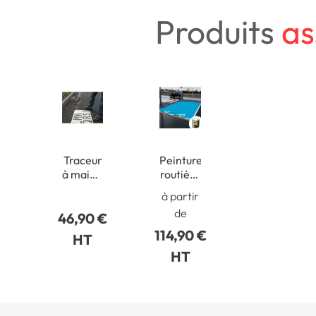
Produits
as
Traceur
Peinture
à main -
routière
poignet
de
à partir
pistolet
couleur
de
46,90 €
pour
pour
aérosol
enrobé
114,90 €
HT
500 ou
HT
750 ml