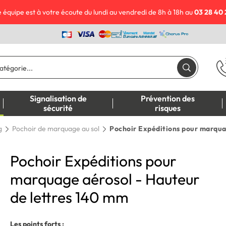
 équipe est à votre écoute du lundi au vendredi de 8h à 18h au
03 28 40 
Signalisation de
Prévention des
sécurité
risques
g
Pochoir de marquage au sol
Pochoir Expéditions pour marqua
Pochoir Expéditions pour
marquage aérosol - Hauteur
de lettres 140 mm
Les points forts :