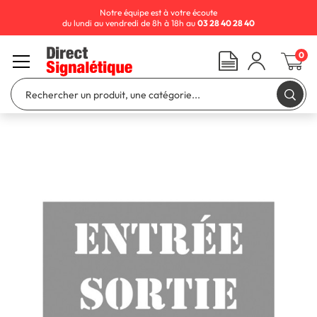
Notre équipe est à votre écoute
du lundi au vendredi de 8h à 18h au
03 28 40 28 40
0