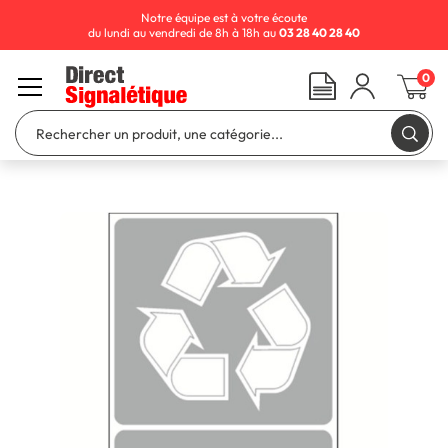
Notre équipe est à votre écoute
du lundi au vendredi de 8h à 18h au
03 28 40 28 40
0