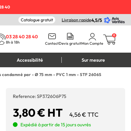
28 40
Catalogue gratuit
Livraison rapide
4,5/5
0
03 28 40 28 40
8h à 18h
Contact
Devis gratuit
Mon Compte
Accessibilité
Sur mesure
s condamné par - Ø 75 mm - PVC 1 mm - STF 2606S
Reference:
SP372606P75
3,80 € HT
4,56 € TTC
Expédié à partir de 15 jours ouvrés