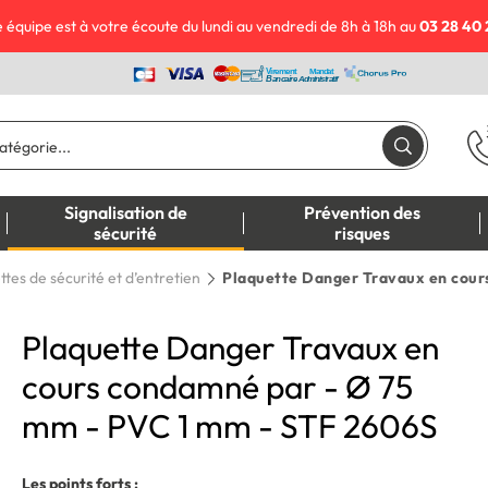
 équipe est à votre écoute du lundi au vendredi de 8h à 18h au
03 28 40 
Signalisation de
Prévention des
sécurité
risques
ttes de sécurité et d’entretien
Plaquette Danger Travaux en cour
Plaquette Danger Travaux en
cours condamné par - Ø 75
mm - PVC 1 mm - STF 2606S
Les points forts :