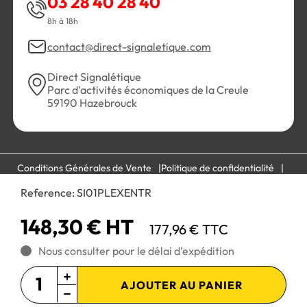
03 28 40 28 40
8h à 18h
contact@direct-signaletique.com
Direct Signalétique
Parc d'activités économiques de la Creule
59190 Hazebrouck
Conditions Générales de Vente
Politique de confidentialité
Personnaliser les cookies
Gestion des cookies
Reference:
SI01PLEXENTR
Mentions légales
Plan du site
148,30 € HT
177,96 € TTC
Paiement 100% sécurisé :
Nous consulter pour le délai d’expédition
AJOUTER AU PANIER
Site réservé aux professionnels