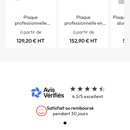
Plaque
Plaque
Plaque s
professionnelle
professionnelle en
alumi
aluminium à
plexi sur support en
natu
à partir de
à partir de
à 
personnaliser
alu brossé avec
129,20 € HT
152,90 € HT
56
fixations argent
4.5/5 excellent
Satisfait ou remboursé
pendant 30 jours