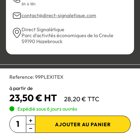
8h à 18h
contact@direct-signaletique.com
Direct Signalétique
Parc d'activités économiques de la Creule
59190 Hazebrouck
Conditions Générales de Vente
Politique de confidentialité
Reference:
99PLEXITEX
Personnaliser les cookies
Gestion des cookies
Mentions légales
Plan du site
à partir de
23,50 € HT
28,20 € TTC
Paiement 100% sécurisé :
Expédié sous 6 jours ouvrés
AJOUTER AU PANIER
Site réservé aux professionnels