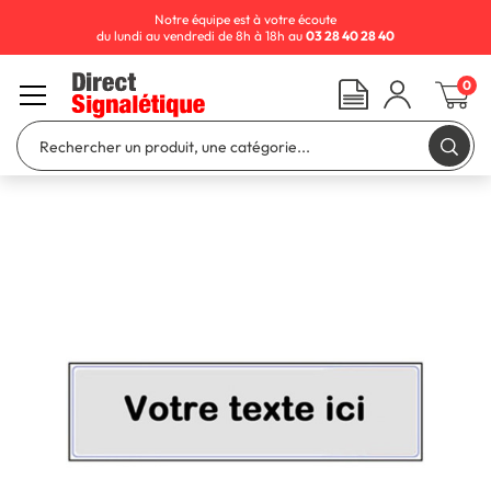
Notre équipe est à votre écoute
du lundi au vendredi de 8h à 18h au
03 28 40 28 40
0