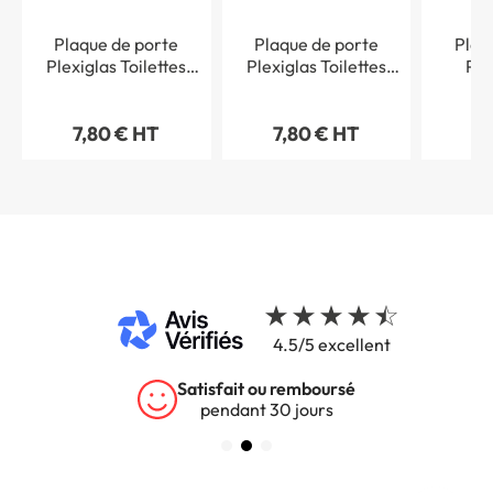
Plaque de porte
Plaque de porte
Plaq
Plexiglas Toilettes
Plexiglas Toilettes
Ple
femmes - Classique
hommes - Classique
han
argent
argent
Class
7,80 € HT
7,80 € HT
7,
4.5/5 excellent
Satisfait ou remboursé
pendant 30 jours