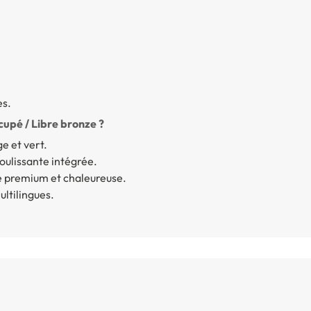
es.
cupé / Libre bronze ?
e et vert.
coulissante intégrée.
ue premium et chaleureuse.
ltilingues.