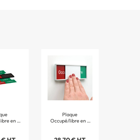
que
Plaque
ibre en 5
Occupé/libre en 5
 51 x L 151
langues - H 54 x L
me Slide
151 mm - Gamme
 € HT
28,70 € HT
ir
Slide