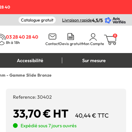
28 40
Catalogue gratuit
Livraison rapide
4,5/5
0
03 28 40 28 40
8h à 18h
Contact
Devis gratuit
Mon Compte
Accessibilité
Sur mesure
1 mm - Gamme Slide Bronze
Reference:
30402
33,70 € HT
40,44 € TTC
Expédié sous 7 jours ouvrés