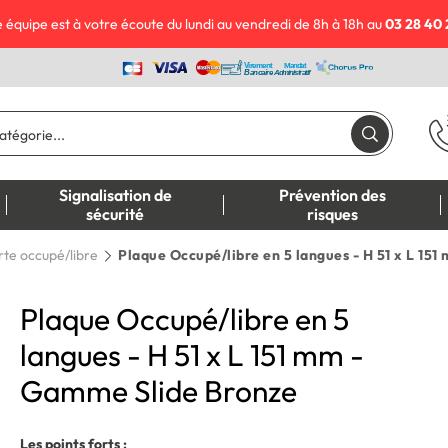
 équipe est à votre écoute du lundi au vendredi de 8h à 18h au
03 28 40 
Signalisation de
Prévention des
sécurité
risques
rte occupé/libre
Plaque Occupé/libre en 5 langues - H 51 x L 15
Plaque Occupé/libre en 5
langues - H 51 x L 151 mm -
Gamme Slide Bronze
Les points forts :