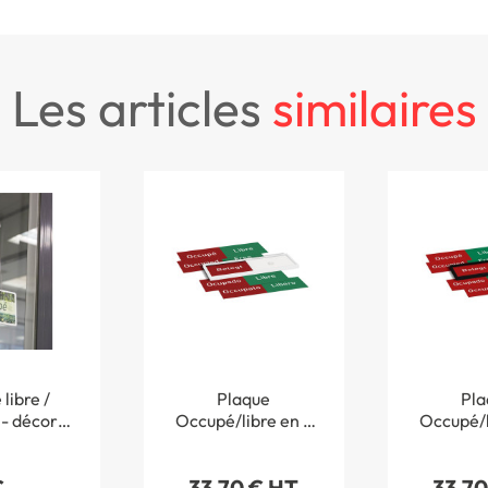
les articles
similaires
libre /
Plaque
Pla
- décor
Occupé/libre en 5
Occupé/l
e avec
langues - H 51 x L 151
langues - H
use et
mm - Gamme Slide
mm - Gam
€
33,70 € HT
33,70
nette
Blanc
No