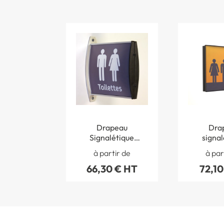
Drapeau
Dra
Signalétique
signal
gamme Acélie
gamme
à partir de
à par
66,30 € HT
72,10