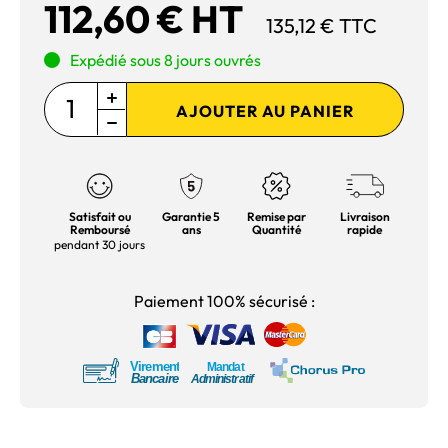
112,60 € HT
135,12 € TTC
Expédié sous 8 jours ouvrés
AJOUTER AU PANIER
Satisfait ou
Garantie 5
Remise par
Livraison
Remboursé
ans
Quantité
rapide
pendant 30 jours
Paiement 100% sécurisé :