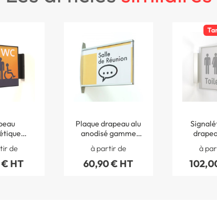
Ta
peau
Plaque drapeau alu
Signalé
étique
anodisé gamme
drapea
 Slim
Spring
tir de
à partir de
à par
 € HT
60,90 € HT
102,0