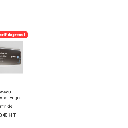
arif dégressif
nneau
onnel Véga
rtir de
0 € HT