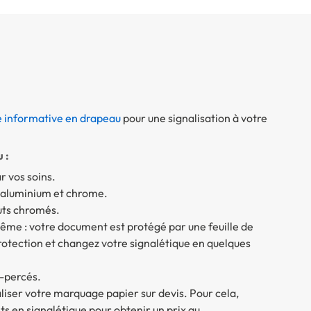
e informative en drapeau
pour une signalisation à votre
 :
r vos soins.
 aluminium et chrome.
uts chromés.
ême : votre document est protégé par une feuille de
protection et changez votre signalétique en quelques
é-percés.
iser votre marquage papier sur devis. Pour cela,
ts en signalétique pour obtenir un prix au