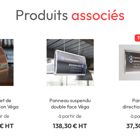
Produits
associés
T
et de
Panneau suspendu
Pa
ion Véga
double face Véga
directi
ir de
à partir de
à pa
 € HT
138,30 € HT
37,3