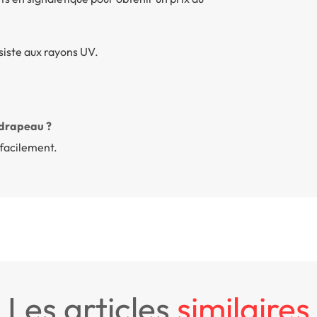
siste aux rayons UV.
 drapeau ?
e facilement.
les articles
similaires