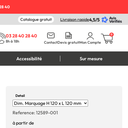
28 40
Catalogue gratuit
Livraison rapide
4,5/5
0
03 28 40 28 40
8h à 18h
Contact
Devis gratuit
Mon Compte
Accessibilité
Sur mesure
Detail
Reference:
12589-001
à partir de