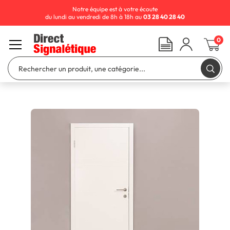
Notre équipe est à votre écoute
du lundi au vendredi de 8h à 18h au
03 28 40 28 40
0