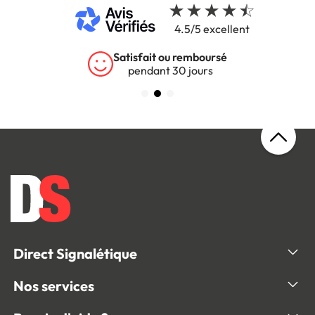
4.5/5 excellent
rsé
Garantie 5 ans
s
sur tous nos produits
Direct Signalétique
Nos services