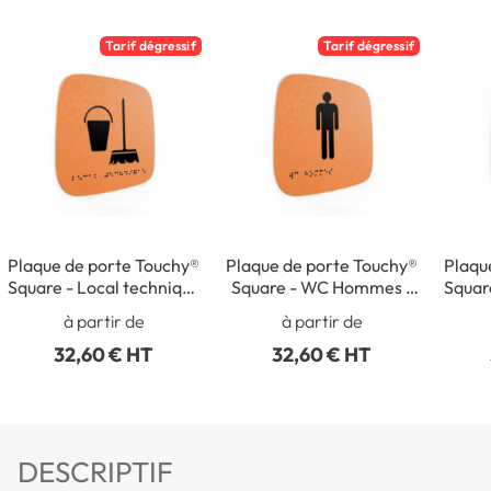
Tarif dégressif
Tarif dégressif
Plaque de porte Touchy®
Plaque de porte Touchy®
Plaqu
Square - Local technique
Square - WC Hommes -
Squar
- 120 x 120 mm - Relief
120 x 120 mm - Relief et
- 120
à partir de
à partir de
et braille
braille
32,60 € HT
32,60 € HT
DESCRIPTIF