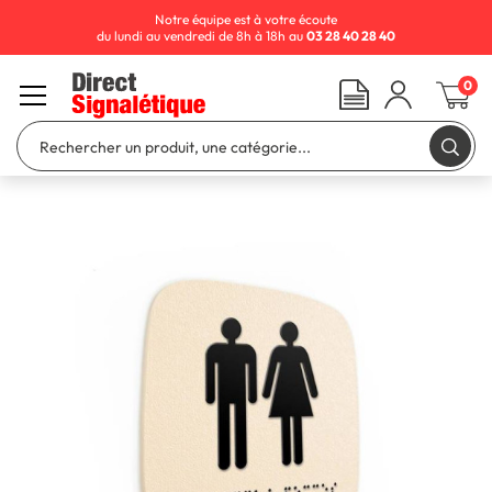
Notre équipe est à votre écoute
du lundi au vendredi de 8h à 18h au
03 28 40 28 40
0