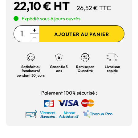
22,10 € HT
26,52 € TTC
Expédié sous 6 jours ouvrés
AJOUTER AU PANIER
Satisfait ou
Garantie 5
Remise par
Livraison
Remboursé
ans
Quantité
rapide
pendant 30 jours
Paiement 100% sécurisé :