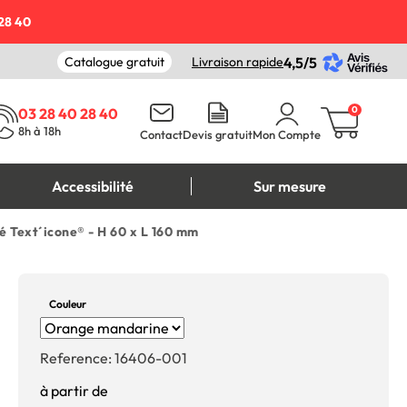
28 40
Catalogue gratuit
Livraison rapide
4,5/5
0
03 28 40 28 40
8h à 18h
Contact
Devis gratuit
Mon Compte
Accessibilité
Sur mesure
é Text´icone® - H 60 x L 160 mm
Couleur
Reference:
16406-001
à partir de