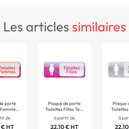
les articles
similaires
de porte
Plaque de porte
Plaque 
s Femmes
Toilettes Filles Text
Toilette
® - H 60 x
´icone® - H 60 x L
Text´icone
tir de
à partir de
à par
0 mm
160 mm
L 16
 € HT
22,10 € HT
22,10