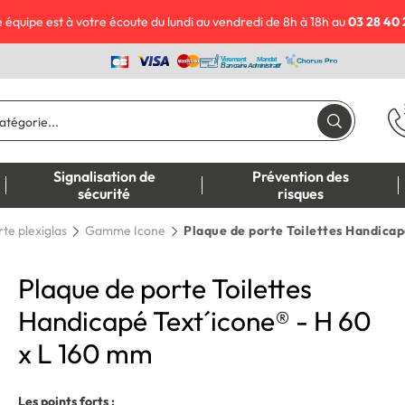
 équipe est à votre écoute du lundi au vendredi de 8h à 18h au
03 28 40 
Signalisation de
Prévention des
sécurité
risques
te plexiglas
Gamme Icone
Plaque de porte Toilettes Handicap
Plaque de porte Toilettes
Handicapé Text´icone® - H 60
x L 160 mm
Les points forts :