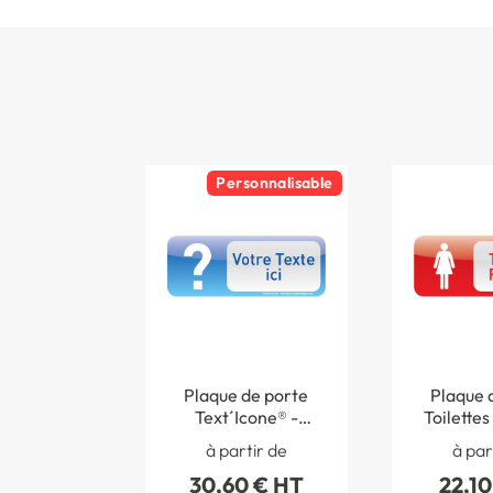
Personnalisable
Plaque de porte
Plaque 
Text´Icone® -
Toilette
Personnalisée - H
Text´icone
à partir de
à par
60 x L 160 mm
L 16
30,60 € HT
22,10