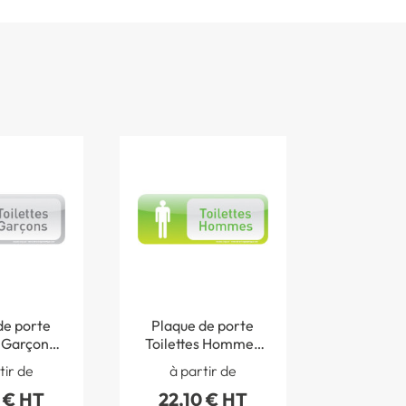
de porte
Plaque de porte
s Garçons
Toilettes Hommes
® - H 60 x
Text´icone® - H 60 x
tir de
à partir de
0 mm
L 160 mm
 € HT
22,10 € HT