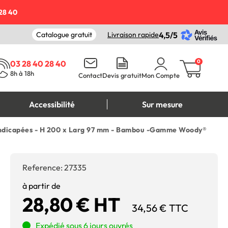
28 40
Catalogue gratuit
Livraison rapide
4,5/5
0
03 28 40 28 40
8h à 18h
Contact
Devis gratuit
Mon Compte
Accessibilité
Sur mesure
andicapées - H 200 x Larg 97 mm - Bambou -Gamme Woody®
Reference:
27335
à partir de
28,80 € HT
34,56 € TTC
Expédié sous 6 jours ouvrés