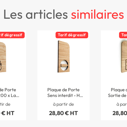
les articles
similaires
rif dégressif
Tarif dégressif
Ta
de Porte
Plaque de Porte
Plaque 
200 x Larg
Sens interdit - H
Sortie de
Bambou -
200 x Larg 97 mm -
H 200 x L
tir de
à partir de
à par
Woody®
Bambou -Gamme
- Bambo
 € HT
28,80 € HT
28,80
Woody®
Woo