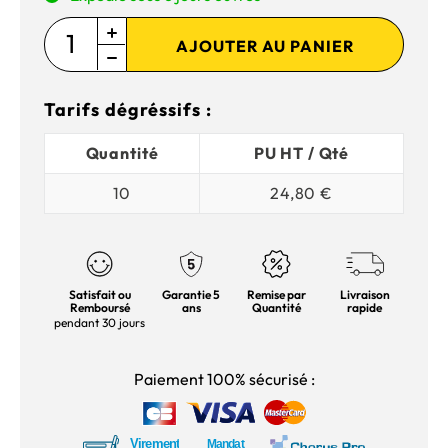
AJOUTER AU PANIER
Tarifs dégréssifs :
Quantité
PU HT / Qté
10
24,80 €
Satisfait ou
Garantie 5
Remise par
Livraison
Remboursé
ans
Quantité
rapide
pendant 30 jours
Paiement 100% sécurisé :