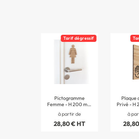
Tarif dégressif
Ta
Pictogramme
Plaque 
Femme - H 200 mm
Privé - H 
- Bambou - Gamme
97 mm - 
à partir de
à par
Woody®
Gamme 
28,80 € HT
28,80