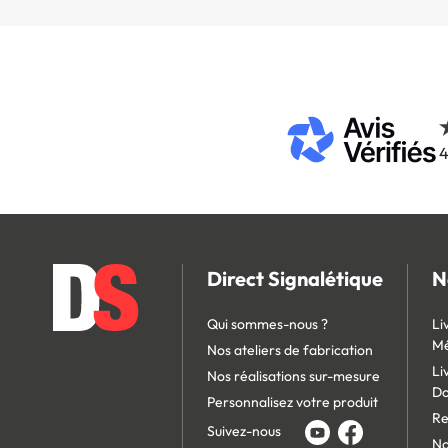
4
Direct Signalétique
N
Qui sommes-nous ?
Li
Mé
Nos ateliers de fabrication
Li
Nos réalisations sur-mesure
D
Personnalisez votre produit
Re
Suivez-nous
No