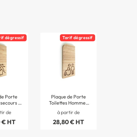
rif dégressif
Tarif dégressif
de Porte
Plaque de Porte
 secours -
Toilettes Hommes
arg 97 mm
Handicapés - H 200
tir de
à partir de
u -Gamme
x Larg 97 mm -
 € HT
28,80 € HT
dy®
Bambou -Gamme
Woody®