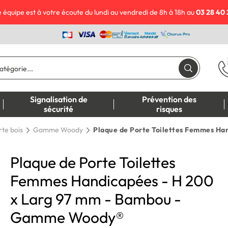
 équipe est à votre écoute du lundi au vendredi de 8h à 18h au
03 28 40 
Signalisation de
Prévention des
sécurité
risques
rte bois
Gamme Woody
Plaque de Porte Toilettes Femmes H
Plaque de Porte Toilettes
Femmes Handicapées - H 200
x Larg 97 mm - Bambou -
Gamme Woody®