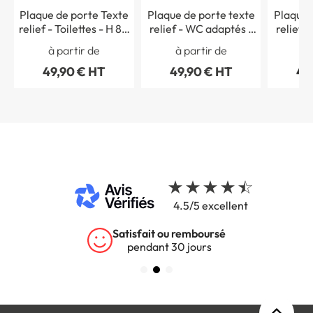
Plaque de porte Texte
Plaque de porte texte
Plaque 
relief - Toilettes - H 80
relief - WC adaptés -
relief 
x L 200 mm
H 80 x L 200 mm
H 80
à partir de
à partir de
à 
49,90 € HT
49,90 € HT
49
4.5/5 excellent
Satisfait ou remboursé
pendant 30 jours