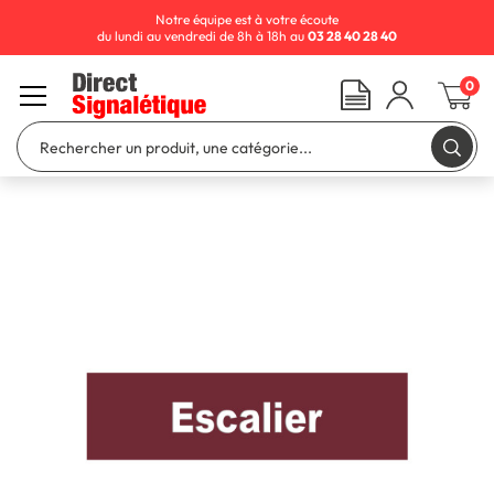
Notre équipe est à votre écoute
du lundi au vendredi de 8h à 18h au
03 28 40 28 40
0