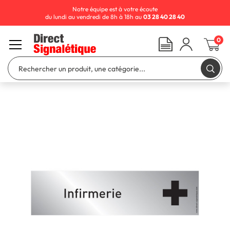
Notre équipe est à votre écoute
du lundi au vendredi de 8h à 18h au
03 28 40 28 40
0