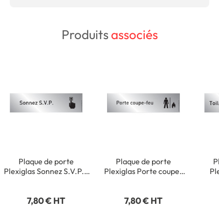
Produits
associés
Plaque de porte
Plaque de porte
P
Plexiglas Sonnez S.V.P. -
Plexiglas Porte coupe-
Pl
Classique argent
feu - Classique argent
fem
7,80 € HT
7,80 € HT