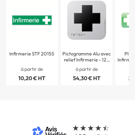
Infirmerie STF 2015S
Pictogramme Alu avec
Plaq
relief Infirmerie - 120
Infirmer
x 120 mm - Gamme
- H 6
à partir de
à partir de
à 
Icone Alu
10,20 € HT
54,30 € HT
22