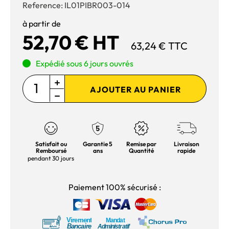
Reference:
IL01PIBR003-014
à partir de
52,70 € HT
63,24 € TTC
Expédié sous 6 jours ouvrés
AJOUTER AU PANIER
Satisfait ou
Garantie 5
Remise par
Livraison
Remboursé
ans
Quantité
rapide
pendant 30 jours
Paiement 100% sécurisé :