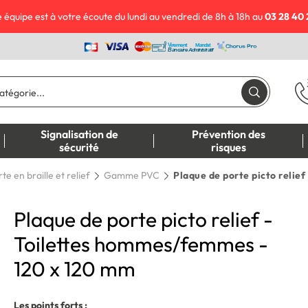
 équipe est à votre écoute du lundi au vendredi de 8h à 18h au
03 28 40 
Signalisation de
Prévention des
sécurité
risques
te en braille et relief
Gamme PVC
Plaque de porte picto relie
Plaque de porte picto relief -
Toilettes hommes/femmes -
120 x 120 mm
Les points forts :