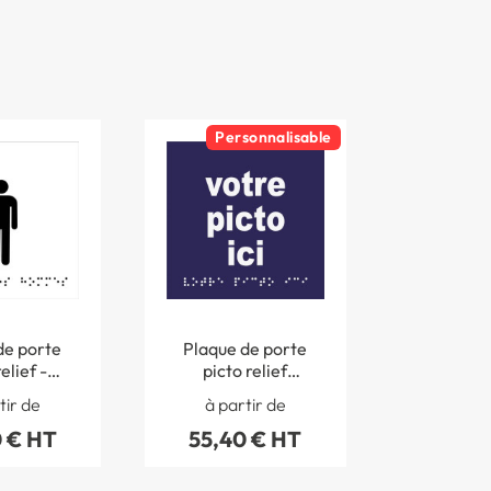
Personnalisable
de porte
Plaque de porte
elief -
picto relief
 hommes -
personnalisé - 120 x
tir de
à partir de
120 mm
120 mm
 € HT
55,40 € HT