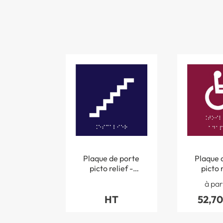
Plaque de porte
Plaque 
picto relief -
picto r
Escalier - 120 x 120
Toilettes 
à par
mm
120 x 
HT
52,70