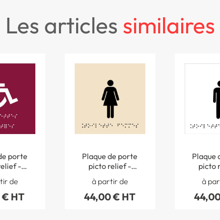
les articles
similaires
de porte
Plaque de porte
Plaque 
elief -
picto relief -
picto r
adaptées -
Toilettes femmes -
Toilettes
tir de
à partir de
à par
120 mm
120 x 120 mm
120 x 
 € HT
44,00 € HT
44,00