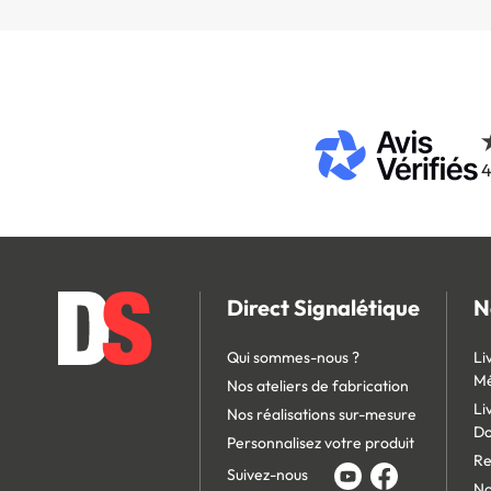
4
Direct Signalétique
N
Qui sommes-nous ?
Li
Mé
Nos ateliers de fabrication
Li
Nos réalisations sur-mesure
D
Personnalisez votre produit
Re
Suivez-nous
No