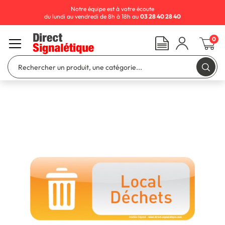
Notre équipe est à votre écoute
du lundi au vendredi de 8h à 18h au
03 28 40 28 40
0