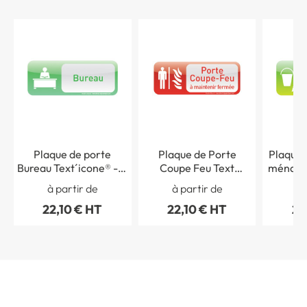
Plaque de porte
Plaque de Porte
Plaque 
Bureau Text´icone® - H
Coupe Feu Text
ménage 
60 x L 160 mm
´icone® - H 60 x L 160
H 60
à partir de
à partir de
à 
mm
22,10 € HT
22,10 € HT
22