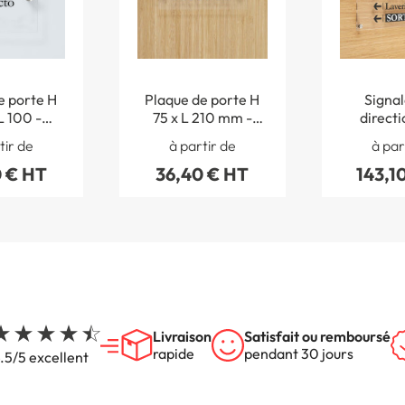
e porte H
Plaque de porte H
Signal
L 100 -
75 x L 210 mm -
directi
ear picto
Gamme Clear texte
transpare
tir de
à partir de
à par
nalisé
personnalisé
x L 40
 € HT
36,40 € HT
143,1
Gamme
Livraison
Satisfait ou remboursé
rapide
pendant 30 jours
.5/5 excellent