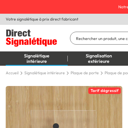
Notre
Votre signalétique à prix direct fabricant
Signalétique
Signalisation
intérieure
extérieure
Accueil
Signalétique intérieure
Plaque de porte
Plaque de por
Tarif dégressif