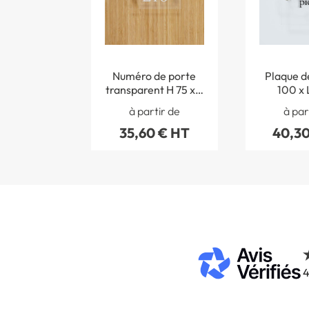
Numéro de porte
Plaque d
transparent H 75 x L
100 x 
150 mm - Gamme
Gamme Cl
à partir de
à par
Clear
person
35,60 € HT
40,30
4