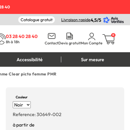
28 40
Catalogue gratuit
Livraison rapide
4,5/5
0
03 28 40 28 40
8h à 18h
Contact
Devis gratuit
Mon Compte
Accessibilité
Sur mesure
Gamme Clear picto femme PMR
Couleur
Reference:
30649-002
à partir de