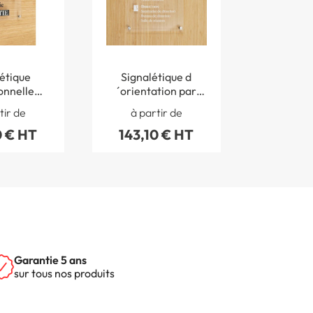
étique
Signalétique d
onnelle
´orientation par
nte H 300
étage H 400 x L
tir de
à partir de
0 mm -
300 mm - Gamme
0 € HT
143,10 € HT
 Clear
Clear
Garantie 5 ans
sur tous nos produits