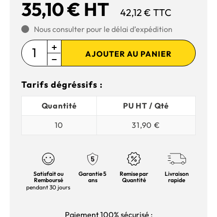
35,10 € HT
42,12 € TTC
Nous consulter pour le délai d’expédition
AJOUTER AU PANIER
Tarifs dégréssifs :
Quantité
PU HT / Qté
10
31,90 €
Satisfait ou
Garantie 5
Remise par
Livraison
Remboursé
ans
Quantité
rapide
pendant 30 jours
Paiement 100% sécurisé :