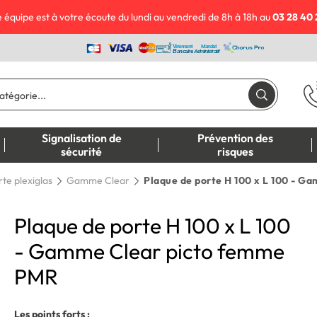
 équipe est à votre écoute du lundi au vendredi de 8h à 18h au
03 28 40 
Signalisation de
Prévention des
sécurité
risques
te plexiglas
Gamme Clear
Plaque de porte H 100 x L 100 - 
Plaque de porte H 100 x L 100
- Gamme Clear picto femme
PMR
Les points forts :