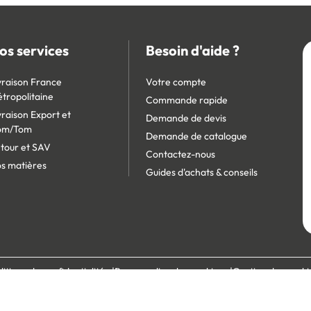
os services
Besoin d'aide ?
vraison France
Votre compte
tropolitaine
Commande rapide
vraison Export et
Demande de devis
om/Tom
Demande de catalogue
tour et SAV
Contactez-nous
s matières
Guides d'achats & conseils
litique de confidentialité
Personnaliser les cookies
Gestion des cooki