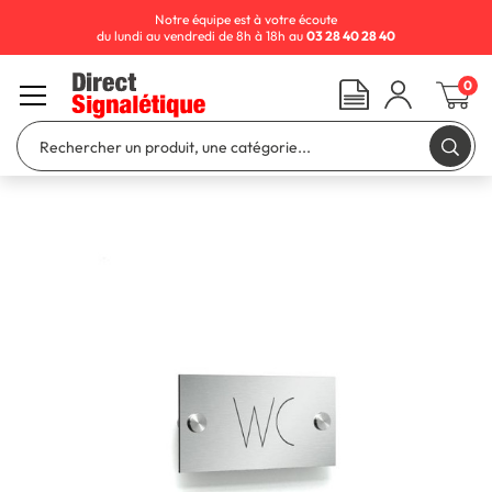
Notre équipe est à votre écoute
du lundi au vendredi de 8h à 18h au
03 28 40 28 40
0