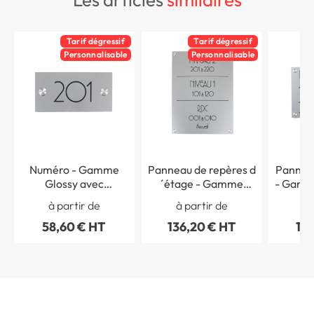
Tarif dégressif
Tarif dégressif
Personnalisable
Personnalisable
Numéro - Gamme
Panneau de repères d
Panneau
Glossy avec
´étage - Gamme
- Gamm
entretoises inox - H 75
Glossy avec
entret
à partir de
à partir de
à 
x L 150 mm
entretoises inox - H
200 
58,60 € HT
136,20 € HT
112
400 x L 300 mm