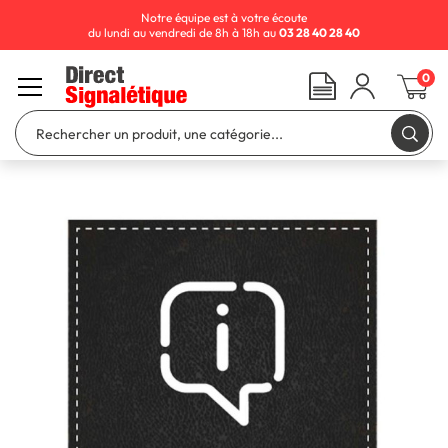
Notre équipe est à votre écoute
du lundi au vendredi de 8h à 18h au
03 28 40 28 40
0