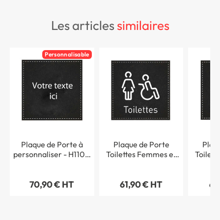
les articles
similaires
Personnalisable
Plaque de Porte à
Plaque de Porte
Plaq
personnaliser - H110 x
Toilettes Femmes et
Toilet
L110 mm - Gamme
PMR - H110 x L110 mm
PMR - H
Dark cuir
- Gamme Dark cuir
- Gam
70,90 € HT
61,90 € HT
61