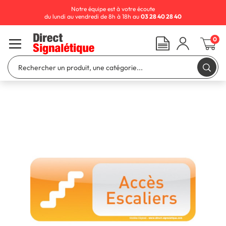
Notre équipe est à votre écoute
du lundi au vendredi de 8h à 18h au
03 28 40 28 40
0