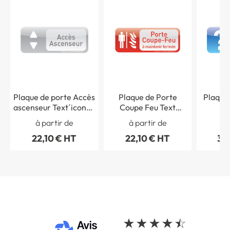
Plaque de porte Accès
Plaque de Porte
Plaque 
ascenseur Text´icone®
Coupe Feu Text
´
- H 60 x L 160 mm
´icone® - H 60 x L 160
Personna
à partir de
à partir de
à 
mm
L
22,10 € HT
22,10 € HT
30