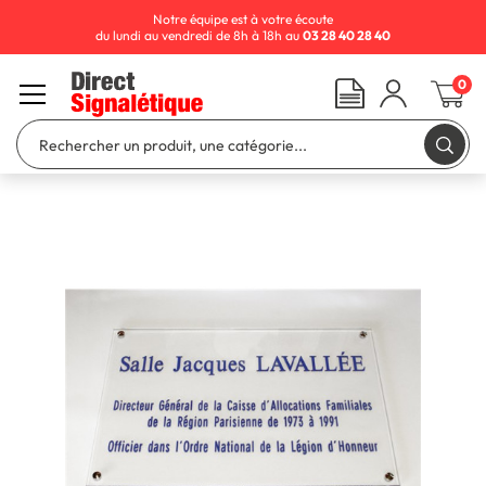
Notre équipe est à votre écoute
du lundi au vendredi de 8h à 18h au
03 28 40 28 40
0