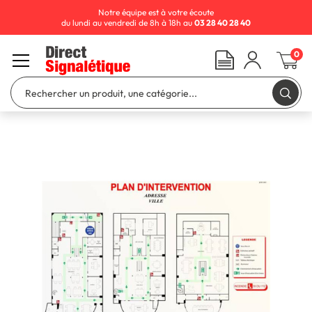
Notre équipe est à votre écoute
du lundi au vendredi de 8h à 18h au
03 28 40 28 40
0