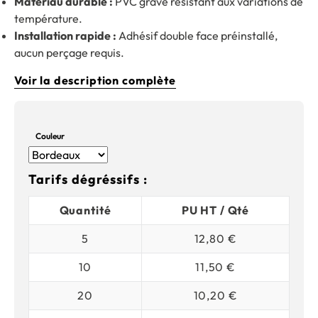
Matériau durable :
PVC gravé résistant aux variations de
température.
Installation rapide :
Adhésif double face préinstallé,
aucun perçage requis.
Voir la description complète
Couleur
Tarifs dégréssifs :
Quantité
PU HT / Qté
5
12,80 €
10
11,50 €
20
10,20 €