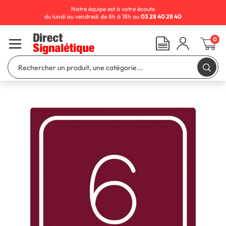
Notre équipe est à votre écoute
du lundi au vendredi de 8h à 18h au
03 28 40 28 40
0