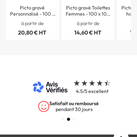
Picto gravé
Picto gravé Toilettes
Picto g
Personnalisé - 100 x
Femmes - 100 x 100
hom
100 mm
mm - Gamme Couleur
handic
à partir de
à partir de
à 
100 
20,80 € HT
14,60 € HT
14
4.5/5 excellent
Satisfait ou remboursé
pendant 30 jours