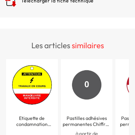
Télécharger la fiche technique
les articles
similaires
Etiquette de
Pastilles adhésives
Pastil
condamnation
permanentes Chiffre -
perman
Attention Travaux en
Dim. Ø 40 mm -
Dim.
à partir de
à 