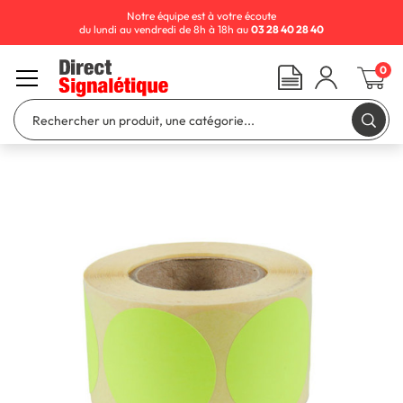
Notre équipe est à votre écoute
du lundi au vendredi de 8h à 18h au
03 28 40 28 40
0