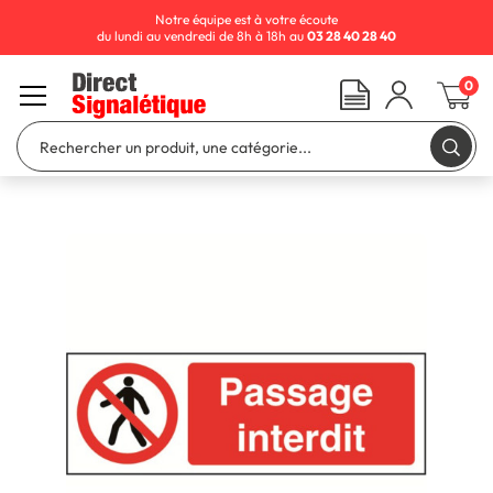
Notre équipe est à votre écoute
du lundi au vendredi de 8h à 18h au
03 28 40 28 40
0