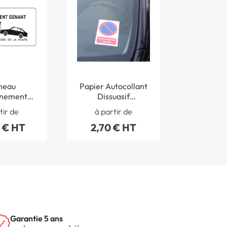
neau
Papier Autocollant
nnement
Dissuasif
mise en
Rectangulaire
tir de
à partir de
e - Fond
Stationnement
 € HT
2,70 € HT
H 250 x L
Interdit - H 150 x L
 mm
105 mm
Garantie 5 ans