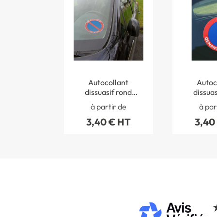
Autocollant
Autoc
dissuasif rond
dissuas
Emplacement
Statio
à partir de
à par
Réservé à coller sur
Génant à 
3,40 € HT
3,40
les vitres de voiture
les vitres
- Ø 150 mm
- Ø 1