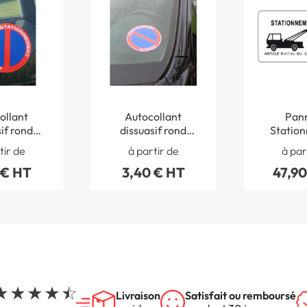
ollant
Autocollant
Pan
if rond
dissuasif rond
Statio
nnement
Stationnement
gênant 
tir de
à partir de
à par
coller sur
Interdit à coller sur
fourrièr
 € HT
3,40 € HT
47,90
 de voiture
les vitres de voiture
blanc - 
50 mm
- Ø 150 mm
400
Livraison
Satisfait ou remboursé