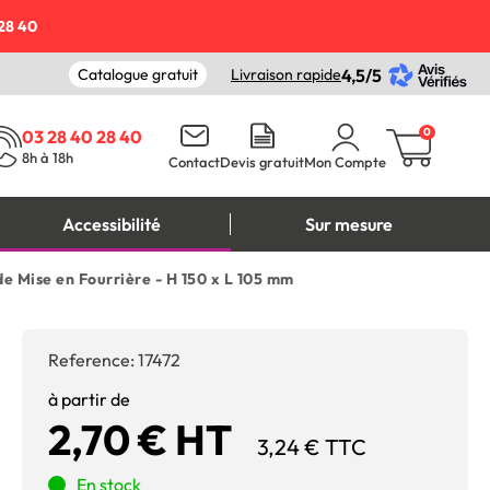
28 40
Catalogue gratuit
Livraison rapide
4,5/5
0
03 28 40 28 40
8h à 18h
Contact
Devis gratuit
Mon Compte
Accessibilité
Sur mesure
de Mise en Fourrière - H 150 x L 105 mm
Reference:
17472
à partir de
2,70 € HT
3,24 € TTC
En stock