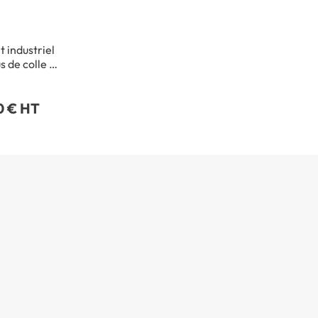
 industriel
s de colle -
l 500 ml
0 € HT