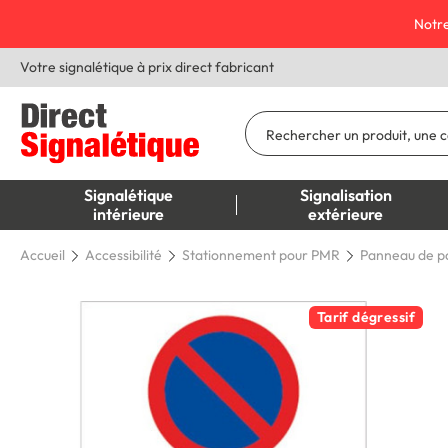
Notre
Votre signalétique à prix direct fabricant
Signalétique
Signalisation
intérieure
extérieure
Accueil
Accessibilité
Stationnement pour PMR
Panneau de p
Tarif dégressif