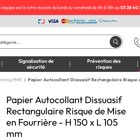
 équipe est à votre écoute du lundi au vendredi de 8h à 18h au
03 28 40 
Signalisation de
Prévention des
sécurité
risques
arking PMR
Papier Autocollant Dissuasif Rectangulaire Risque 
Papier Autocollant Dissuasif
Rectangulaire Risque de Mise
en Fourrière - H 150 x L 105
mm