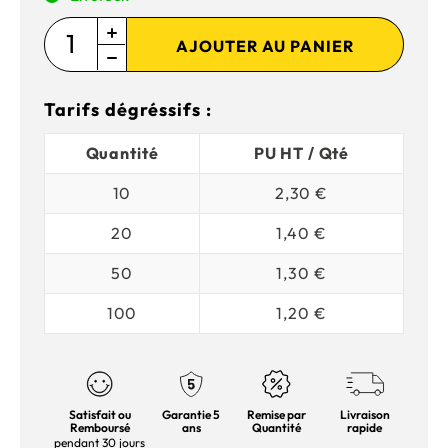
AJOUTER AU PANIER
Tarifs dégréssifs :
Quantité
PU HT / Qté
10
2,30 €
20
1,40 €
50
1,30 €
100
1,20 €
Satisfait ou
Garantie 5
Remise par
Livraison
Remboursé
ans
Quantité
rapide
pendant 30 jours