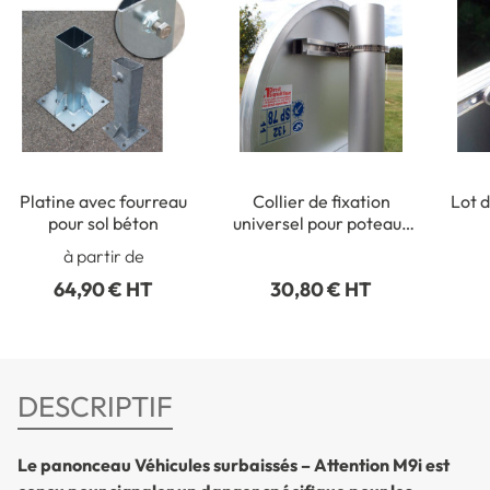
Platine avec fourreau
Collier de fixation
Lot d
pour sol béton
universel pour poteaux
ronds de Ø 50 à 215 mm
rect
à partir de
64,90 € HT
30,80 € HT
DESCRIPTIF
Le panonceau Véhicules surbaissés – Attention M9i est