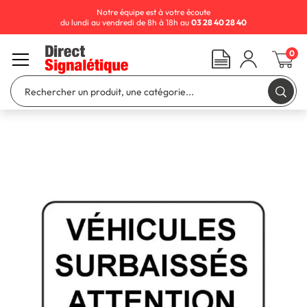
Notre équipe est à votre écoute
du lundi au vendredi de 8h à 18h au
03 28 40 28 40
0