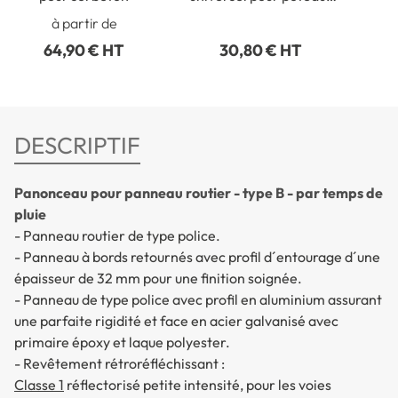
ronds de Ø 50 à 215 mm
rect
à partir de
64,90 € HT
30,80 € HT
DESCRIPTIF
Panonceau pour panneau routier - type B - par temps de
pluie
- Panneau routier de type police.
- Panneau à bords retournés avec profil d´entourage d´une
épaisseur de 32 mm pour une finition soignée.
- Panneau de type police avec profil en aluminium assurant
une parfaite rigidité et face en acier galvanisé avec
primaire époxy et laque polyester.
- Revêtement rétroréfléchissant :
Classe 1
réflectorisé petite intensité, pour les voies