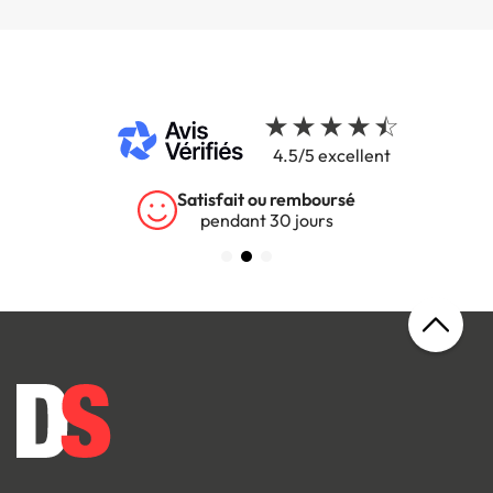
4.5/5 excellent
rsé
Garantie 5 ans
s
sur tous nos produits