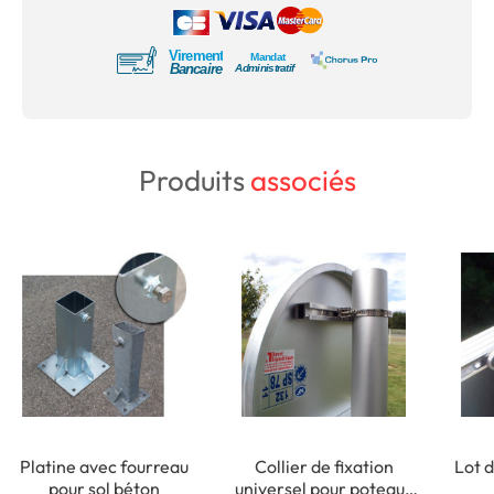
Produits
associés
Platine avec fourreau
Collier de fixation
Lot d
pour sol béton
universel pour poteaux