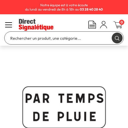
Notre équipe est à votre écoute
du lundi au vendredi de 8h à 18h au
03 28 40 28 40
0