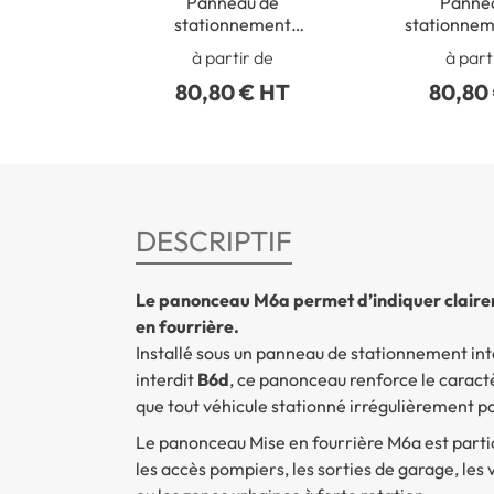
Panneau de
Panne
stationnement
stationnem
interdit - B6a1
et Stati
à partir de
à part
interdi
80,80 € HT
80,80
DESCRIPTIF
Le panonceau M6a permet d’indiquer claireme
en fourrière.
Installé sous un panneau de stationnement int
interdit
B6d
, ce panonceau renforce le caractèr
que tout véhicule stationné irrégulièrement p
Le panonceau Mise en fourrière M6a est particu
les accès pompiers, les sorties de garage, les 