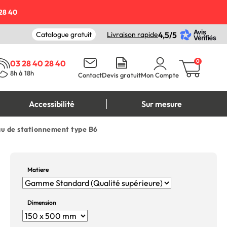
28 40
Catalogue gratuit
Livraison rapide
4,5/5
0
03 28 40 28 40
8h à 18h
Contact
Devis gratuit
Mon Compte
Accessibilité
Sur mesure
au de stationnement type B6
Matiere
Dimension