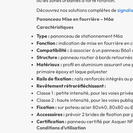
ou les zones urbaines à forte rotation.
Découvrez nos solutions complètes de
signali
Panonceau Mise en fourrière – M6a
Caractéristiques
Type :
panonceau de stationnement M6a
Fonction :
indication de mise en fourrière en c
Compatibilité :
à associer à un panneau B6a1 
Structure :
panneau routier à bords retournés
Matériaux :
profil en aluminium assurant une p
primaire époxy et laque polyester
Rails de fixation :
rails renforcés intégrés au 
Revêtement rétroréfléchissant :
Classe 1
: petite intensité, pour les voies priv
Classe 2
: haute intensité, pour les voies publi
Fixation :
sur poteau acier 80x40, 80x80 ou 
Accessoires :
prévoir 2 brides de fixation pa
Certification :
panneau certifié par Asquer NF
Conditions d’utilisation