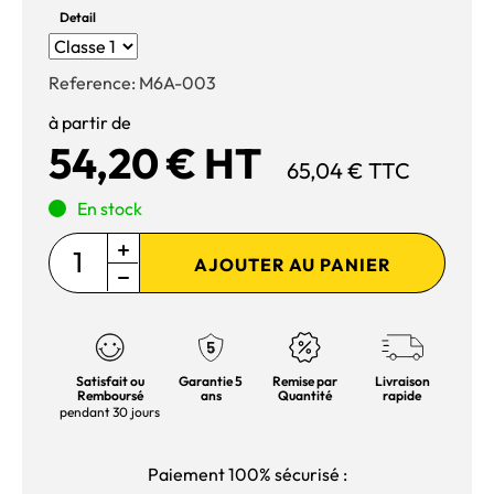
Detail
Reference:
M6A-003
à partir de
54,20 € HT
65,04 € TTC
En stock
AJOUTER AU PANIER
Satisfait ou
Garantie 5
Remise par
Livraison
Remboursé
ans
Quantité
rapide
pendant 30 jours
Paiement 100% sécurisé :