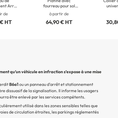
au de
Platine avec
Collier 
ent Arrêt
fourreau pour sol
univer
onnement
béton
poteaux 
ir de
à partir de
t - B6d
50 à
 € HT
64,90 € HT
30,8
nt qu’un véhicule en infraction s’expose à une mise
erdit
B6a1
ou un panneau d’arrêt et stationnement
e dissuasif de la signalisation. Il informe les usagers
ourra être enlevé par les services compétents.
lièrement utilisé dans les zones sensibles telles que
voies de circulation étroites, les parkings réglementés