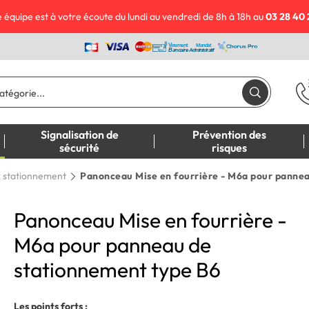
 équipe est à votre écoute du lundi au vendredi de 8h à 18h au
03 28 40 
Signalisation de
Prévention des
sécurité
risques
 stationnement
Panonceau Mise en fourrière - M6a pour panne
Panonceau Mise en fourrière -
M6a pour panneau de
stationnement type B6
Les points forts :