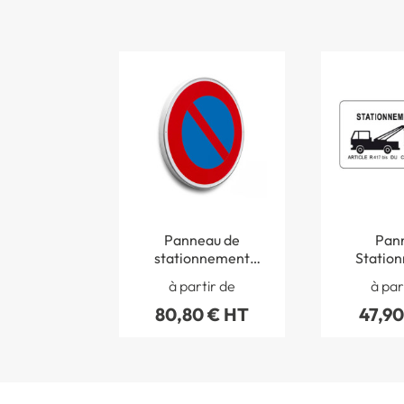
Panneau de
Pan
stationnement
Statio
interdit - B6a1
gênant 
à partir de
à par
fourrièr
80,80 € HT
47,90
blanc - 
400