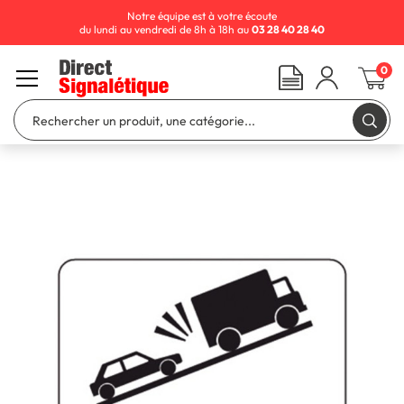
Notre équipe est à votre écoute
du lundi au vendredi de 8h à 18h au
03 28 40 28 40
0