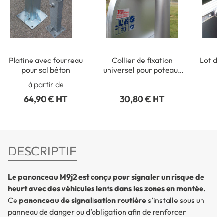
Platine avec fourreau
Collier de fixation
Lot d
pour sol béton
universel pour poteaux
ronds de Ø 50 à 215 mm
rect
à partir de
64,90 € HT
30,80 € HT
DESCRIPTIF
Le panonceau M9j2 est conçu pour signaler un risque de
heurt avec des véhicules lents dans les zones en montée.
Ce
panonceau de signalisation routière
s’installe sous un
panneau de danger ou d’obligation afin de renforcer