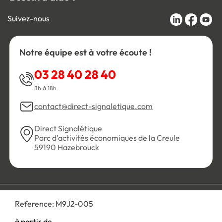
Suivez-nous
Notre équipe est à votre écoute !
03 28 40 28 40
8h à 18h
contact@direct-signaletique.com
Direct Signalétique
Parc d'activités économiques de la Creule
59190 Hazebrouck
Conditions Générales de Vente
Politique de confidentialité
Reference:
M9J2-005
Personnaliser les cookies
Gestion des cookies
Mentions légales
Plan du site
à partir de