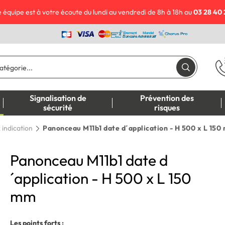
 équipe est à votre écoute du lundi au vendredi de 8h à 18h au
03 28 40 
Signalisation de
Prévention des
sécurité
risques
indication
Panonceau M11b1 date d´application - H 500 x L 150
Panonceau M11b1 date d
´application - H 500 x L 150
mm
Les points forts :