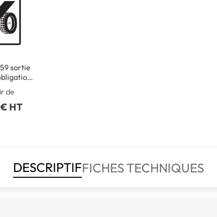
59 sortie
obligation
ments en
ir de
ivernale
 € HT
DESCRIPTIF
FICHES TECHNIQUES