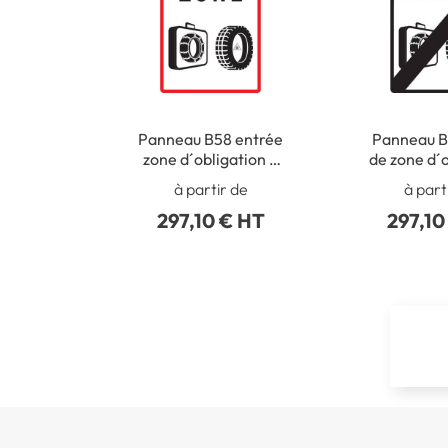
Panneau B58 entrée
Panneau B
zone d´obligation d
de zone d´
´équipements en
d´équipe
à partir de
à part
période hivernale
période h
297,10 € HT
297,10