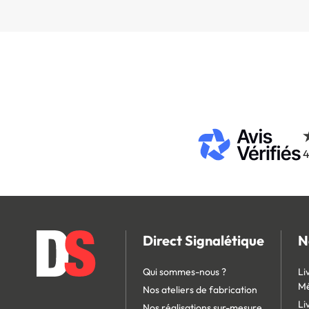
4
Direct Signalétique
N
Qui sommes-nous ?
Li
Mé
Nos ateliers de fabrication
Li
Nos réalisations sur-mesure