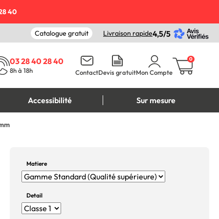
28 40
Catalogue gratuit
Livraison rapide
4,5/5
0
03 28 40 28 40
8h à 18h
Contact
Devis gratuit
Mon Compte
Accessibilité
Sur mesure
 mm
Matiere
Detail