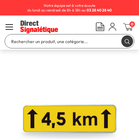
Notre équipe est à votre écoute
du lundi au vendredi de 8h à 18h au
03 28 40 28 40
0