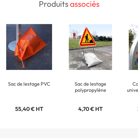
Produits
associés
Sac de lestage PVC
Sac de lestage
Co
polypropylène
univ
ronds
55,40 € HT
4,70 € HT