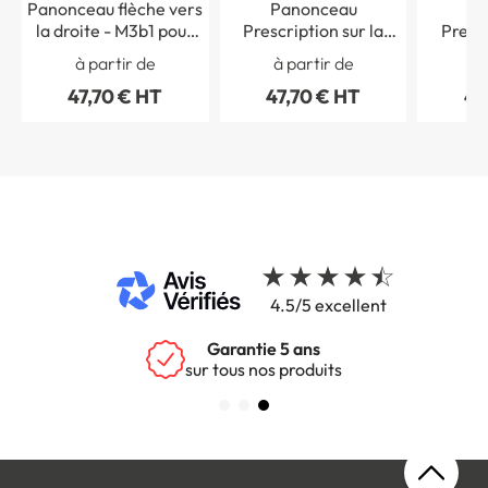
Panonceau flèche vers
Panonceau
Pa
la droite - M3b1 pour
Prescription sur la
Prescr
panneaux routiers
droite - M8d pour
gauch
à partir de
à partir de
à 
panneau de
pa
47,70 € HT
47,70 € HT
47
stationnement type
statio
B6
4.5/5 excellent
Garantie 5 ans
sur tous nos produits