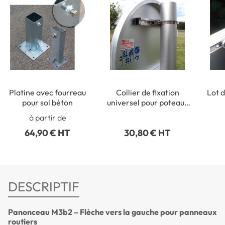
Platine avec fourreau
Collier de fixation
Lot d
pour sol béton
universel pour poteaux
ronds de Ø 50 à 215 mm
rect
à partir de
64,90 € HT
30,80 € HT
DESCRIPTIF
Panonceau M3b2 – Flèche vers la gauche pour panneaux
routiers