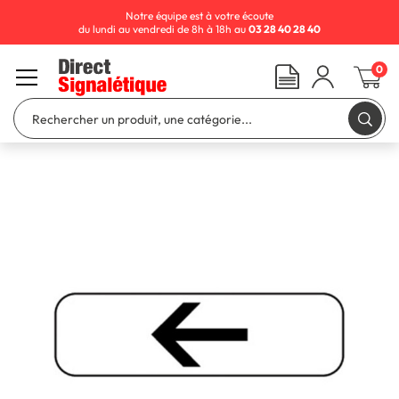
Notre équipe est à votre écoute
du lundi au vendredi de 8h à 18h au
03 28 40 28 40
0