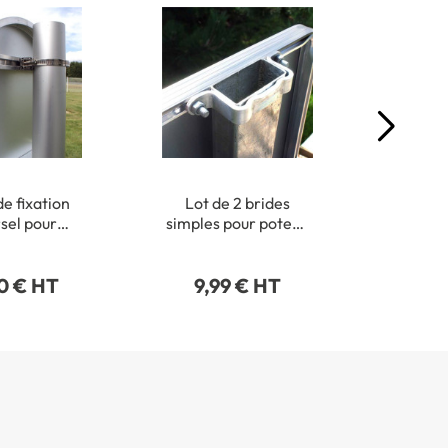
de fixation
Lot de 2 brides
Lot d
sel pour
simples pour poteau
pour fi
ronds de Ø
rectangulaire 40 x
de pann
 215 mm
80 mm
0 € HT
9,99 € HT
21