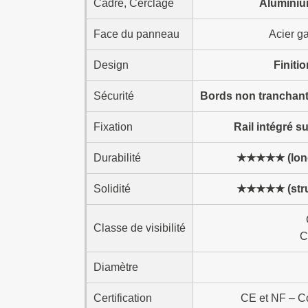
Cadre, Cerclage
Aluminiu
Face du panneau
Acier g
Design
Finiti
Sécurité
Bords non tranchants
Fixation
Rail intégré s
Durabilité
★★★★★ (long
Solidité
★★★★★ (struc
Classe de visibilité
C
Diamètre
Certification
CE et NF – Co