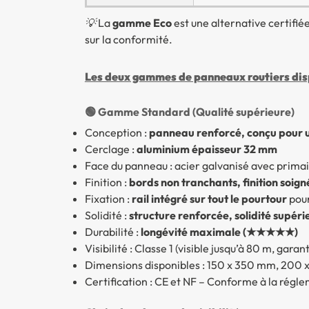
💡 La
gamme Eco
est une alternative certifi
sur la conformité.
Les deux gammes de panneaux routiers disp
🟢 Gamme Standard (Qualité supérieure)
Conception :
panneau renforcé, conçu pour un
Cerclage :
aluminium épaisseur 32 mm
Face du panneau : acier galvanisé avec primai
Finition :
bords non tranchants, finition soign
Fixation :
rail intégré sur tout le pourtour
pour
Solidité :
structure renforcée, solidité sup
Durabilité :
longévité maximale (★★★★★)
Visibilité : Classe 1 (visible jusqu’à 80 m, gara
Dimensions disponibles : 150 x 350 mm, 200
Certification : CE et NF – Conforme à la rég