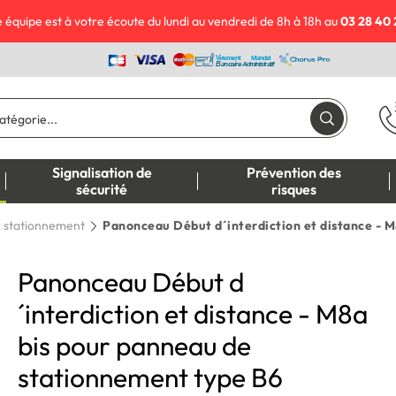
 équipe est à votre écoute du lundi au vendredi de 8h à 18h au
03 28 40 
Signalisation de
Prévention des
sécurité
risques
 stationnement
Panonceau Début d´interdiction et distance - 
Panonceau Début d
´interdiction et distance - M8a
bis pour panneau de
stationnement type B6