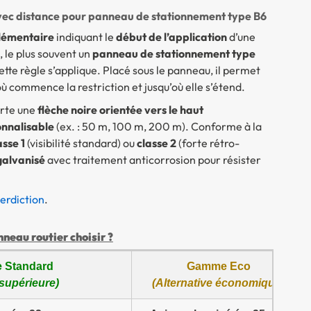
vec distance pour panneau de stationnement type B6
émentaire
indiquant le
début de l’application
d’une
, le plus souvent un
panneau de stationnement type
ette règle s’applique. Placé sous le panneau, il permet
ommence la restriction et jusqu’où elle s’étend.
orte une
flèche noire orientée vers le haut
onnalisable
(ex. : 50 m, 100 m, 200 m). Conforme à la
asse 1
(visibilité standard) ou
classe 2
(forte rétro-
galvanisé
avec traitement anticorrosion pour résister
erdiction
.
eau routier choisir ?
 Standard
Gamme Eco
 supérieure)
(Alternative économique)