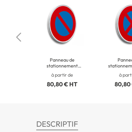
Panneau de
Panne
stationnement
stationnem
interdit - B6a1
et Stati
à partir de
à part
interdi
80,80 € HT
80,80
DESCRIPTIF