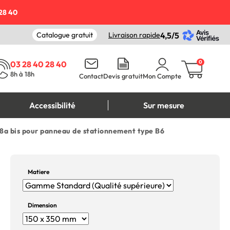
28 40
Catalogue gratuit
Livraison rapide
4,5/5
0
03 28 40 28 40
8h à 18h
Contact
Devis gratuit
Mon Compte
Accessibilité
Sur mesure
M8a bis pour panneau de stationnement type B6
Matiere
Dimension