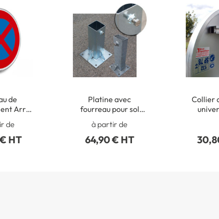
au de
Platine avec
Collier 
ent Arrêt
fourreau pour sol
univer
onnement
béton
poteaux 
ir de
à partir de
t - B6d
50 à
 € HT
64,90 € HT
30,8