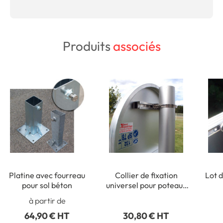
Produits
associés
Platine avec fourreau
Collier de fixation
Lot d
pour sol béton
universel pour poteaux
ronds de Ø 50 à 215 mm
rect
à partir de
64,90 € HT
30,80 € HT