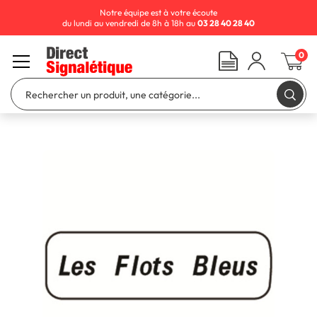
Notre équipe est à votre écoute
du lundi au vendredi de 8h à 18h au
03 28 40 28 40
0