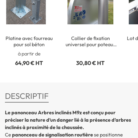
Platine avec fourreau
Collier de fixation
Lot d
pour sol béton
universel pour poteaux
ronds de Ø 50 à 215 mm
rect
à partir de
64,90 € HT
30,80 € HT
DESCRIPTIF
Le panonceau Arbres inclinés M9z est conçu pour
préciser la nature d’un danger lié à la présence d’arbres
inclinés à proximité de la chaussée.
Ce
panonceau de signalisation routière
se positionne