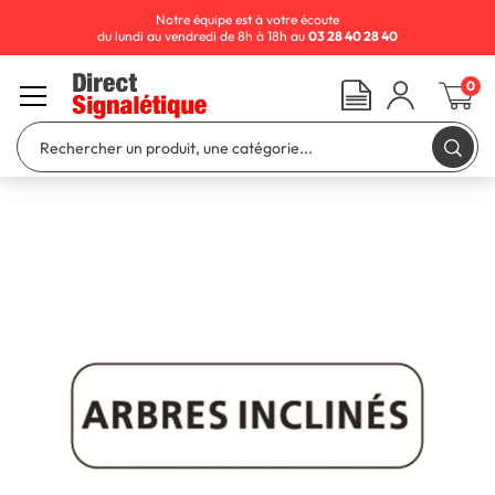
Notre équipe est à votre écoute
du lundi au vendredi de 8h à 18h au
03 28 40 28 40
0