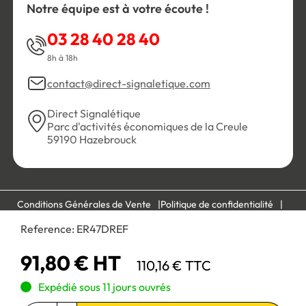
Notre équipe est à votre écoute !
03 28 40 28 40
8h à 18h
contact@direct-signaletique.com
Direct Signalétique
Parc d'activités économiques de la Creule
59190 Hazebrouck
Conditions Générales de Vente
Politique de confidentialité
Personnaliser les cookies
Gestion des cookies
Reference:
ER47DREF
Mentions légales
Plan du site
91,80 € HT
110,16 € TTC
Paiement 100% sécurisé :
Expédié sous 11 jours ouvrés