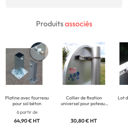
Produits
associés
Platine avec fourreau
Collier de fixation
Lot d
pour sol béton
universel pour poteaux
ronds de Ø 50 à 215 mm
rect
à partir de
64,90 € HT
30,80 € HT