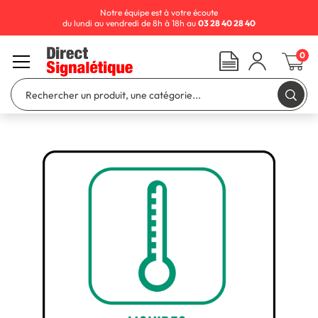
Notre équipe est à votre écoute
du lundi au vendredi de 8h à 18h au
03 28 40 28 40
0