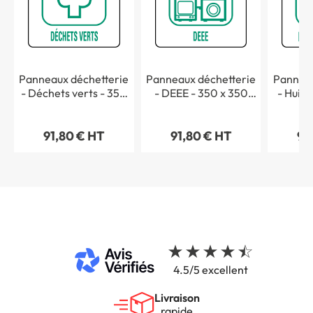
Panneaux déchetterie
Panneaux déchetterie
Panneau
- Déchets verts - 350
- DEEE - 350 x 350
- Huile
x 350 mm
mm
350
91,80 € HT
91,80 € HT
91
4.5/5 excellent
Livraison
rapide