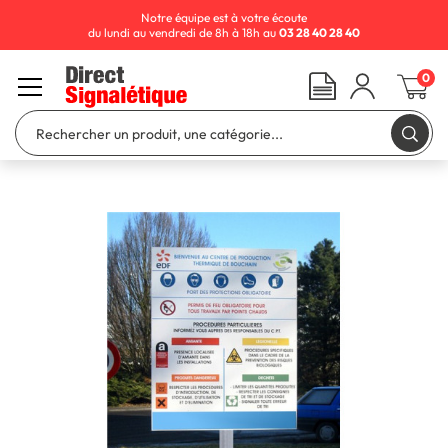
Notre équipe est à votre écoute
du lundi au vendredi de 8h à 18h au
03 28 40 28 40
0