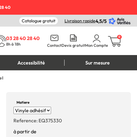
28 40
Catalogue gratuit
Livraison rapide
4,5/5
0
03 28 40 28 40
8h à 18h
Contact
Devis gratuit
Mon Compte
Accessibilité
Sur mesure
el
Matiere
Reference:
EQ375330
à partir de