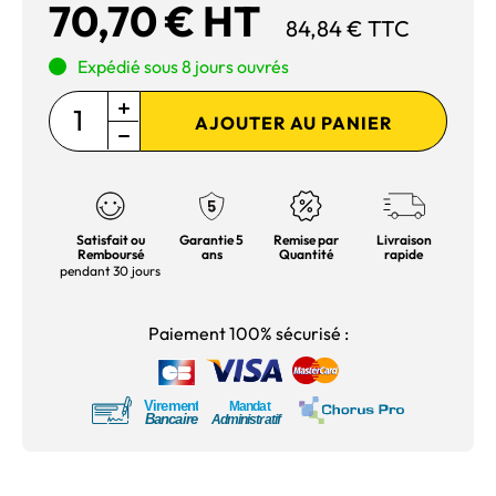
70,70 € HT
84,84 € TTC
Expédié sous 8 jours ouvrés
AJOUTER AU PANIER
Satisfait ou
Garantie 5
Remise par
Livraison
Remboursé
ans
Quantité
rapide
pendant 30 jours
Paiement 100% sécurisé :