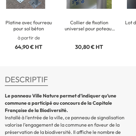
Platine avec fourreau
Collier de fixation
Lot d
pour sol béton
universel pour poteaux
ronds de Ø 50 à 215 mm
rect
à partir de
64,90 € HT
30,80 € HT
DESCRIPTIF
Le panneau Ville Nature permet d’indiquer qu’une
commune a participé au concours de la Capitale
Française de la Biodiversité.
Installé à l’entrée de la ville, ce panneau de signalisation
valorise l’engagement de la commune en faveur de la
préservation de la biodiversité. Il affiche le nombre de