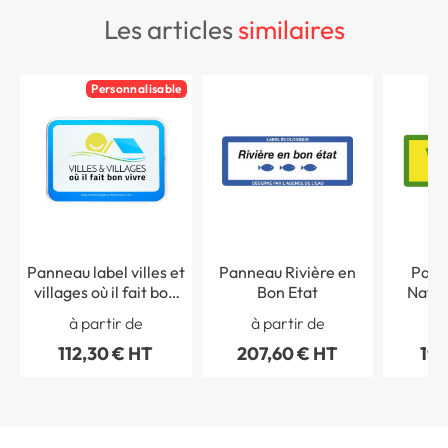
les articles
similaires
Personnalisable
Panneau label villes et
Panneau Rivière en
Pann
villages où il fait bon
Bon Etat
Natu
vivre
Cap
à partir de
à partir de
Bio
112,30 € HT
207,60 € HT
199
Dimens
1000 
Alumi
Deta