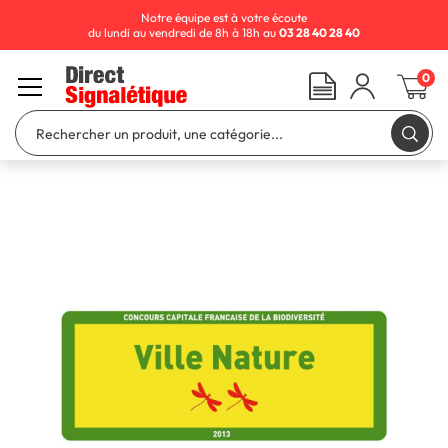
Notre équipe est à votre écoute
du lundi au vendredi de 8h à 18h au
03 28 40 28 40
0