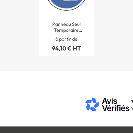
Panneau Seul
Temporaire
Obligation de
à partir de
tourner à droite -
94,10 € HT
BK21a1
4