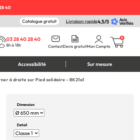
28 40
Catalogue gratuit
Livraison rapide
4,5/5
0
03 28 40 28 40
8h à 18h
Contact
Devis gratuit
Mon Compte
Accessibilité
Sur mesure
er à droite sur Pied solidaire - BK21a1
Dimension
Detail