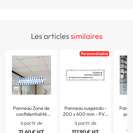
les articles
similaires
Personnalisable
Panneau Zone de
Panneau suspendu -
Panne
confidentialité
200 x 600 mm - PVC
pour
suspendu simple face
de 2 mm imprimé -
log
à partir de
à partir de
à 
Gamme Mosaïque®
re
71,60 € HT
117,90 € HT
39