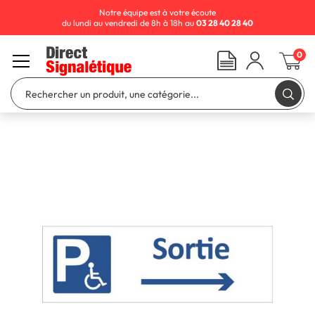
Notre équipe est à votre écoute
du lundi au vendredi de 8h à 18h au
03 28 40 28 40
0