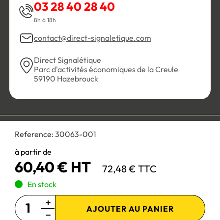
03 28 40 28 40
8h à 18h
contact@direct-signaletique.com
Direct Signalétique
Parc d'activités économiques de la Creule
59190 Hazebrouck
Conditions Générales de Vente
Politique de confidentialité
Reference:
30063-001
Personnaliser les cookies
Gestion des cookies
Mentions légales
Plan du site
à partir de
60,40 € HT
72,48 € TTC
Paiement 100% sécurisé :
En stock
AJOUTER AU PANIER
Site réservé aux professionnels