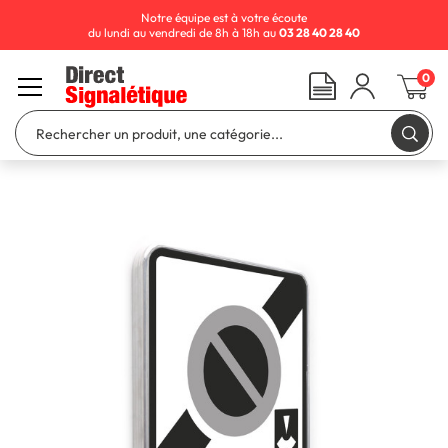
Notre équipe est à votre écoute
du lundi au vendredi de 8h à 18h au
03 28 40 28 40
0