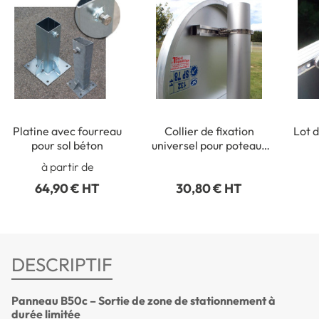
Platine avec fourreau
Collier de fixation
Lot d
pour sol béton
universel pour poteaux
ronds de Ø 50 à 215 mm
rect
à partir de
64,90 € HT
30,80 € HT
DESCRIPTIF
Panneau B50c – Sortie de zone de stationnement à
durée limitée