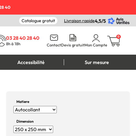
28 40
Catalogue gratuit
Livraison rapide
4,5/5
0
03 28 40 28 40
8h à 18h
Contact
Devis gratuit
Mon Compte
Accessibilité
Sur mesure
Matiere
Dimension