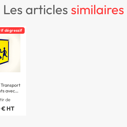
les articles
similaires
rif dégressif
Transport
ts avec
ouses
tir de
 € HT