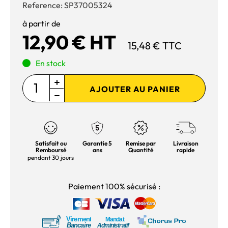
Reference:
SP37005324
à partir de
12,90 € HT
15,48 € TTC
En stock
AJOUTER AU PANIER
Satisfait ou
Garantie 5
Remise par
Livraison
Remboursé
ans
Quantité
rapide
pendant 30 jours
Paiement 100% sécurisé :