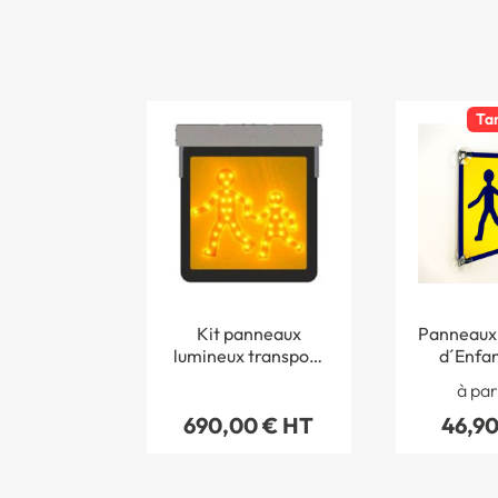
Ta
Kit panneaux
Panneaux 
lumineux transport
d´Enfan
d´enfants
Vent
à par
690,00 € HT
46,90